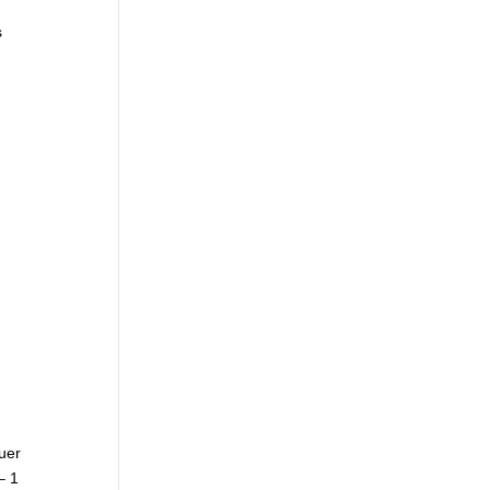
s
uer
– 1