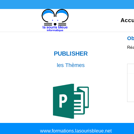
Accu
Ob
Réa
PUBLISHER
les Thèmes
www.formations.lasourisbleue.net