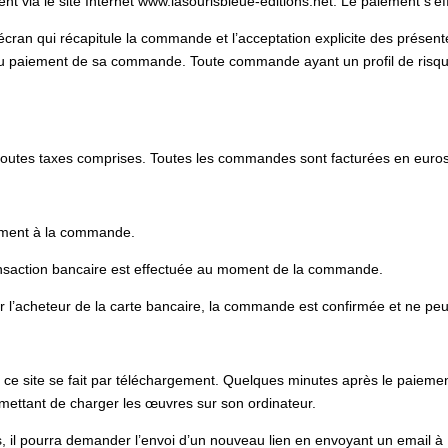
t via le site Internet www.lasourisbleue-editions.net. Le paiement s’
cran qui récapitule la commande et l’acceptation explicite des présent
u paiement de sa commande. Toute commande ayant un profil de risque
s toutes taxes comprises. Toutes les commandes sont facturées en eur
rsement à la commande.
ransaction bancaire est effectuée au moment de la commande.
ar l’acheteur de la carte bancaire, la commande est confirmée et ne pe
 ce site se fait par téléchargement. Quelques minutes après le paieme
mettant de charger les œuvres sur son ordinateur.
iers, il pourra demander l’envoi d’un nouveau lien en envoyant un email à