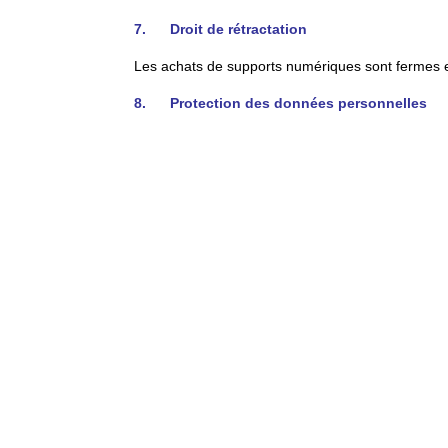
7. Droit de rétractation
Les achats de supports numériques sont fermes et
8. Protection des données personnelles
Conformément aux dispositions de l’article 34
disposez d’un droit d’accès, de modification, de 
Pour exercer ce droit, il vous suffit de nous contac
– Par mail : info@lasourisbleue.net
– Par le formulaire situé en page
Confidentialité
Les informations nominatives concernant l’utilisa
tiers à des fins de publicité ou de promotion. Ce
formulaire de contact ou par messagerie) ou de v
La Souris Bleue est inscrite auprès de la Commis
Lecture de notre politique de Confidentialité et d