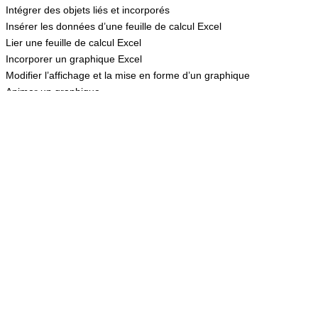
Intégrer des objets liés et incorporés
Insérer les données d’une feuille de calcul Excel
Lier une feuille de calcul Excel
Incorporer un graphique Excel
Modifier l’affichage et la mise en forme d’un graphique
Animer un graphique
Enrichir le diaporama
Utiliser des boutons d’action pour naviguer dans un diaporama
Créer des liens hypertextes
Insérer une diapositive Sommaire
Masquer certaines diapositives durant le diaporama
Utiliser l’outil Stylo pour annoter une diapositive
Ajuster le minutage des diapositives
Désactiver le clavier lors de la lecture d’un diaporama
Exécuter un diaporama en boucle
Ajouter des notes de présentateur
Utiliser les fonctionnalités avancées
Créer un album photos
Enregistrer une diapositive en tant qu’image