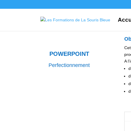
Accu
Ob
Cet
POWERPOINT
pro
A l
Perfectionnement
d
d
d
d