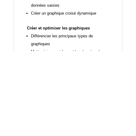
données saisies
Créer un graphique croisé dynamique
Créer et optimiser les graphiques
Différencier les principaux types de
graphiques
Mettre à jour rapidement les données dans un
graphique
Gérer des données manquantes
Déplacer, redimensionner et supprimer un
graphique
Insérer des commentaires
Modifier l’apparence d’une ou plusieurs
données
Utiliser deux types de graphiques dans un
même graphique
Créer un graphique imagé